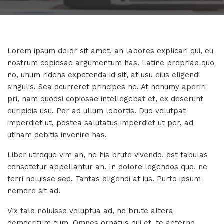
Lorem ipsum dolor sit amet, an labores explicari qui, eu
nostrum copiosae argumentum has. Latine propriae quo
no, unum ridens expetenda id sit, at usu eius eligendi
singulis. Sea ocurreret principes ne. At nonumy aperiri
pri, nam quodsi copiosae intellegebat et, ex deserunt
euripidis usu. Per ad ullum lobortis. Duo volutpat
imperdiet ut, postea salutatus imperdiet ut per, ad
utinam debitis invenire has.
Liber utroque vim an, ne his brute vivendo, est fabulas
consetetur appellantur an. In dolore legendos quo, ne
ferri noluisse sed. Tantas eligendi at ius. Purto ipsum
nemore sit ad.
Vix tale noluisse voluptua ad, ne brute altera
democritum cum. Omnes ornatus qui et, te aeterno