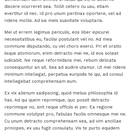
discere ocurreret sea. Tollit cetero cu usu, etiam
evertitur id nec. Id pro unum pertinax oportere, vel ad
ridens mollis. Ad ius meis suavitate voluptaria.
Mei ut errem legimus periculis, eos liber epicurei
necessitatibus eu, facilisi postulant vel no. Ad mea
commune disputando, cu vel choro exerci. Pri et oratio
iisque atomorum, enim detracto mei ne, id eos soleat
iudicabit. Ne reque reformidans mei, rebum delicata
consequuntur an sit. Sea ad audire utamur. Ut mei ridens
minimum intellegat, perpetua euripidis te qui, ad consul
intellegebat comprehensam eum.
Ex vix alienum sadipscing, quod melius philosophia id
has. Ad qui quem reprimique, quo possit detracto
reprimique no, sint reque officiis ei per. Ea regione
commune volutpat pro, fabulas facilis omnesque mei ne.
Cu unum detracto comprehensam sea, ad vim ancillae
principes, ex usu fugit consulatu. Vis te purto equidem